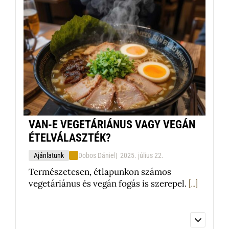
Igen, az ételallergiával rendelkező
vendégeink számára is tudunk
alternatívákat kínálni. Kérjük,
foglaláskor vagy a rendelés leadásakor
tájékoztassa személyzetünket az
allergiájáról, hogy megfelelő ételeket
tudjunk ajánlani vagy elkészíteni.
Tovább olvasom
VAN-E VEGETÁRIÁNUS VAGY VEGÁN
ÉTELVÁLASZTÉK?
Ajánlatunk
Dobos Dániel
2025. július 22.
Természetesen, étlapunkon számos
vegetáriánus és vegán fogás is szerepel.
[…]