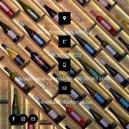
CÍM:
8478 Somlójenő, 1080/2
TELEFON:
+36307800522
MOBIL:
Rendezvény információ: +36 70 363 8046
E-MAIL:
info@kancellarbirtok.hu