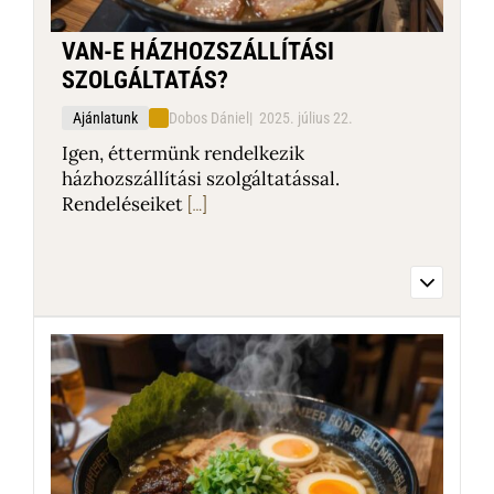
VAN-E HÁZHOZSZÁLLÍTÁSI
SZOLGÁLTATÁS?
Ajánlatunk
Dobos Dániel
2025. július 22.
Igen, éttermünk rendelkezik
házhozszállítási szolgáltatással.
Rendeléseiket
[…]
Igen, éttermünk rendelkezik
házhozszállítási szolgáltatással.
Rendeléseiket telefonon vagy online
felületünkön keresztül adhatják le. A
szállítási területről és díjakról