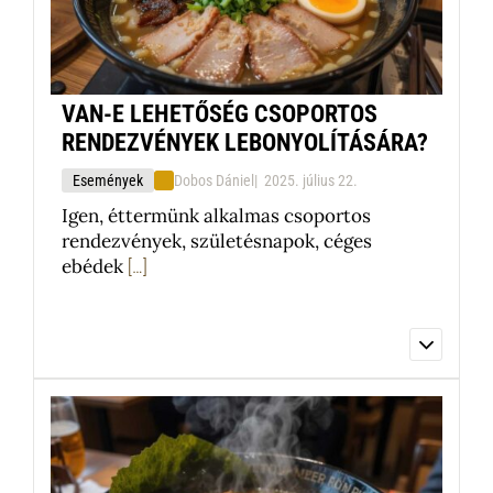
weboldalunkon vagy telefonon
tájékozódhatnak.
Teszt gomb egy
Teszt gomb kettő
VAN-E LEHETŐSÉG CSOPORTOS
RENDEZVÉNYEK LEBONYOLÍTÁSÁRA?
Tovább olvasom
Események
Dobos Dániel
2025. július 22.
Igen, éttermünk alkalmas csoportos
rendezvények, születésnapok, céges
ebédek
[…]
Igen, éttermünk alkalmas csoportos
rendezvények, születésnapok, céges
ebédek vagy vacsorák lebonyolítására.