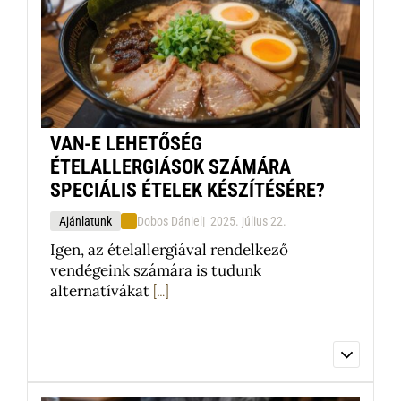
Kérjük, vegye fel velünk a kapcsolatot,
hogy egyedi ajánlatot készíthessünk
Önnek.
Tovább olvasom
VAN-E LEHETŐSÉG
ÉTELALLERGIÁSOK SZÁMÁRA
SPECIÁLIS ÉTELEK KÉSZÍTÉSÉRE?
Ajánlatunk
Dobos Dániel
2025. július 22.
Igen, az ételallergiával rendelkező
vendégeink számára is tudunk
alternatívákat
[…]