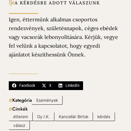
A KÉRDÉSRE ADOTT VÁLASZUNK
Igen, éttermünk alkalmas csoportos
rendezvények, születésnapok, céges ebédek
vagy vacsorák lebonyolítására. Kérjük, vegye
fel velünk a kapcsolatot, hogy egyedi
ajánlatot készíthessünk Önnek.
Facebook
X
LinkedIn
Kategória
Események
Címkék
étterem
Gy.I.K.
Kancellár Birtok
kérdés
válasz