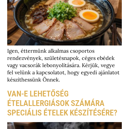
Igen, éttermünk alkalmas csoportos
rendezvények, születésnapok, céges ebédek
vagy vacsorák lebonyolítására. Kérjük, vegye
fel velünk a kapcsolatot, hogy egyedi ajánlatot
készíthessünk Önnek.
VAN-E LEHETŐSÉG
ÉTELALLERGIÁSOK SZÁMÁRA
SPECIÁLIS ÉTELEK KÉSZÍTÉSÉRE?