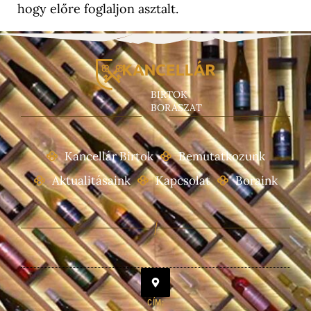
hogy előre foglaljon asztalt.
BIRTOK
BORÁSZAT
Kancellár Birtok
Bemutatkozunk
Aktualitásaink
Kapcsolat
Boraink
CÍM: