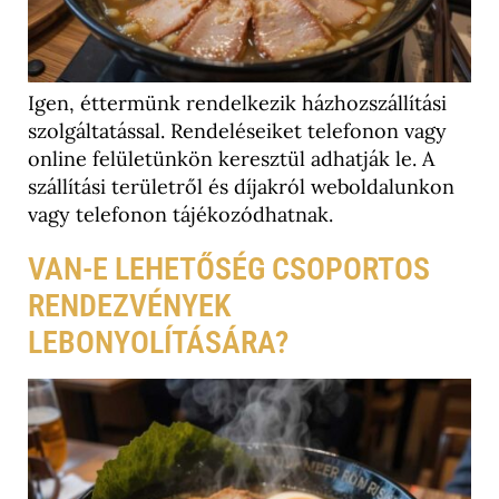
Igen, éttermünk rendelkezik házhozszállítási
szolgáltatással. Rendeléseiket telefonon vagy
online felületünkön keresztül adhatják le. A
szállítási területről és díjakról weboldalunkon
vagy telefonon tájékozódhatnak.
VAN-E LEHETŐSÉG CSOPORTOS
RENDEZVÉNYEK
LEBONYOLÍTÁSÁRA?