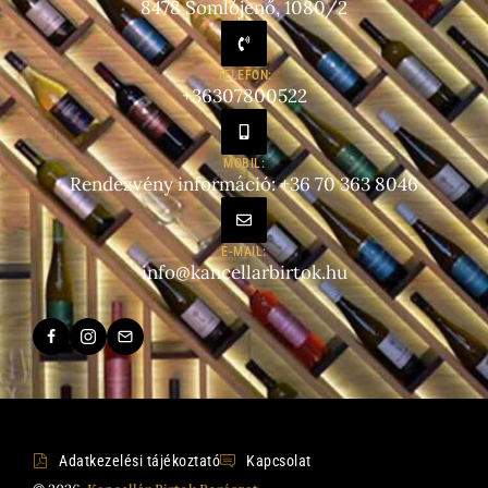
8478 Somlójenő, 1080/2
TELEFON:
+36307800522
MOBIL:
Rendezvény információ: +36 70 363 8046
E-MAIL:
info@kancellarbirtok.hu
Adatkezelési tájékoztató
Kapcsolat