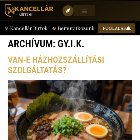
BIRTOK
T
Kancellár Birtok
Bemutatkozunk
Aktualitásaink
FOGLALÁS
ARCHÍVUM:
GY.I.K.
VAN-E HÁZHOZSZÁLLÍTÁSI
SZOLGÁLTATÁS?