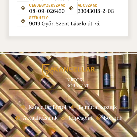
CÉGJEGYZÉKSZÁM:
ADÓSZÁM:
08-09-026450
33043018-2-08
SZÉKHELY:
9019 Győr, Szent László út 75.
BIRTOK
BORÁSZAT
Kancellár Birtok
Bemutatkozunk
Aktualitásaink
Kapcsolat
Boraink