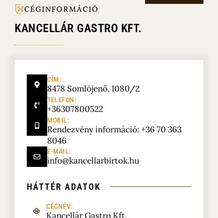
CÉGINFORMÁCIÓ
KANCELLÁR GASTRO KFT.
CÍM:
8478 Somlójenő, 1080/2
TELEFON:
+36307800522
MOBIL:
Rendezvény információ: +36 70 363
8046
E-MAIL:
info@kancellarbirtok.hu
HÁTTÉR
ADATOK
CÉGNÉV:
Kancellár Gastro Kft.