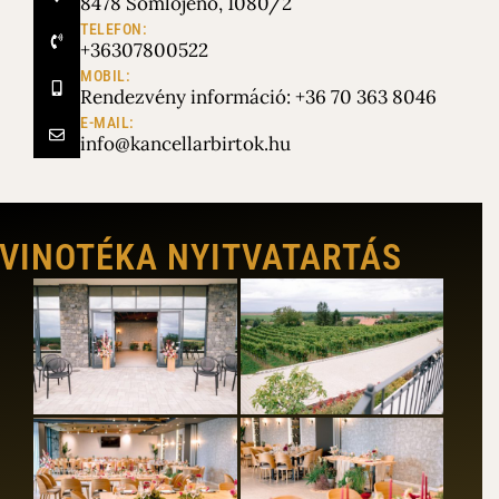
8478 Somlójenő, 1080/2
TELEFON:
+36307800522
MOBIL:
Rendezvény információ: +36 70 363 8046
E-MAIL:
info@kancellarbirtok.hu
VINOTÉKA NYITVATARTÁS