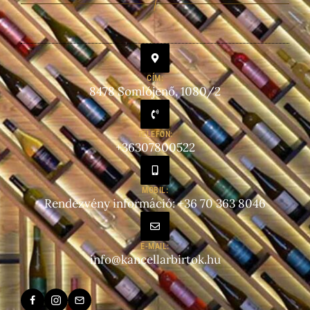
CÍM:
8478 Somlójenő, 1080/2
TELEFON:
+36307800522
MOBIL:
Rendezvény információ: +36 70 363 8046
E-MAIL:
info@kancellarbirtok.hu