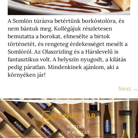
A Somlón túrázva betértünk borkóstolóra, és
nem bántuk meg. Kollégájuk részletesen
bemutatta a borokat, elmesélte a birtok
történetét, és rengeteg érdekességet mesélt a
Somlóról. Az Olaszrizling és a Hárslevelű is
fantasztikus volt. A helyszín nyugodt, a kilátás
pedig páratlan. Mindenkinek ajánlom, aki a
környéken jár!
Next
→
BIRTOK
BORÁSZAT