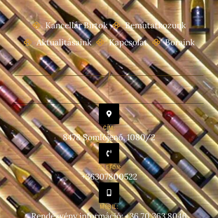
Kancellár Birtok
Bemutatkozunk
Aktualitásaink
Kapcsolat
Boraink
CÍM:
8478 Somlójenő, 1080/2
TELEFON:
+36307800522
MOBIL:
Rendezvény információ: +36 70 363 8046