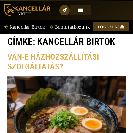
BIRTOK
T
Kancellár Birtok
Bemutatkozunk
Aktualitásaink
FOGLALÁS
CÍMKE:
KANCELLÁR BIRTOK
VAN-E HÁZHOZSZÁLLÍTÁSI
SZOLGÁLTATÁS?