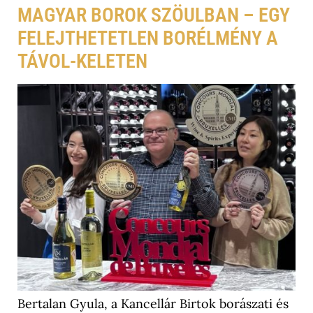
MAGYAR BOROK SZÖULBAN – EGY
FELEJTHETETLEN BORÉLMÉNY A
TÁVOL-KELETEN
Bertalan Gyula, a Kancellár Birtok borászati és