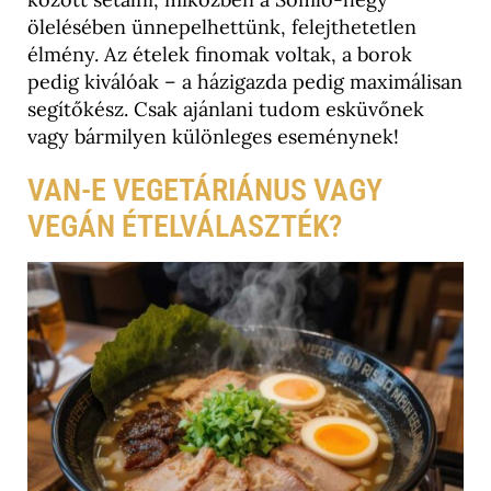
ölelésében ünnepelhettünk, felejthetetlen
élmény. Az ételek finomak voltak, a borok
pedig kiválóak – a házigazda pedig maximálisan
segítőkész. Csak ajánlani tudom esküvőnek
vagy bármilyen különleges eseménynek!
VAN-E VEGETÁRIÁNUS VAGY
VEGÁN ÉTELVÁLASZTÉK?