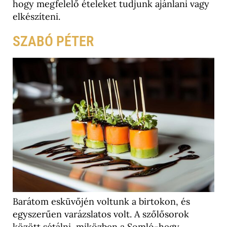
hogy megfelelő ételeket tudjunk ajánlani vagy
elkészíteni.
SZABÓ PÉTER
Barátom esküvőjén voltunk a birtokon, és
egyszerűen varázslatos volt. A szőlősorok
között sétálni, miközben a Somló-hegy