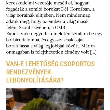
kereskedelmi vezetője meséli el, hogyan
fogadták a somlói borokat Dél-Koreában, a
világ borainak elitjében. Nem mindennap
adatik meg, hogy az ember a világ másik
felén, Szöul szívében, a CMB
Experience negyedik emeletén sétáljon be egy
borbirodalomba, és egyszer csak saját
borait lássa a világ legjobbjai között. Már ez
önmagában is felejthetetlen élmény volt […]
VAN-E LEHETŐSÉG CSOPORTOS
RENDEZVÉNYEK
LEBONYOLÍTÁSÁRA?