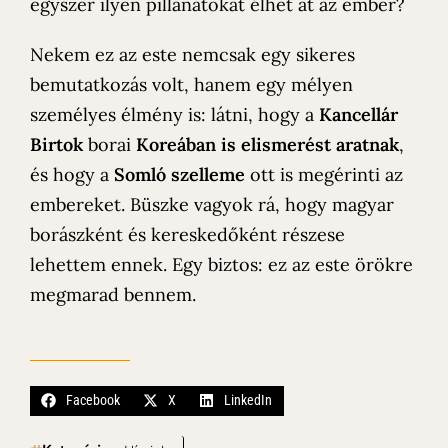
egyszer ilyen pillanatokat élhet át az ember?
Nekem ez az este nemcsak egy sikeres
bemutatkozás volt, hanem egy mélyen
személyes élmény is: látni, hogy a
Kancellár
Birtok
borai
Koreában is elismerést aratnak
,
és hogy a
Somló szelleme
ott is megérinti az
embereket. Büszke vagyok rá, hogy magyar
borászként és kereskedőként részese
lehettem ennek. Egy biztos: ez az este örökre
megmarad bennem.
Facebook
X
LinkedIn