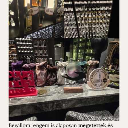
Bevallom, engem is alaposan
megetettek és