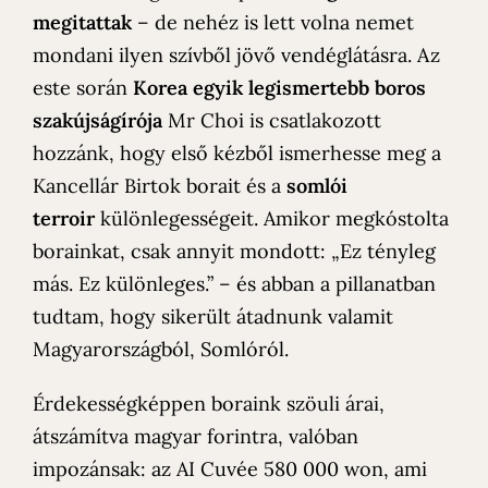
megitattak
– de nehéz is lett volna nemet
mondani ilyen szívből jövő vendéglátásra. Az
este során
Korea egyik legismertebb boros
szakújságírója
Mr Choi is csatlakozott
hozzánk, hogy első kézből ismerhesse meg a
Kancellár Birtok borait és a
somlói
terroir
különlegességeit. Amikor megkóstolta
borainkat, csak annyit mondott: „Ez tényleg
más. Ez különleges.” – és abban a pillanatban
tudtam, hogy sikerült átadnunk valamit
Magyarországból, Somlóról.
Érdekességképpen boraink szöuli árai,
átszámítva magyar forintra, valóban
impozánsak: az AI Cuvée 580 000 won, ami