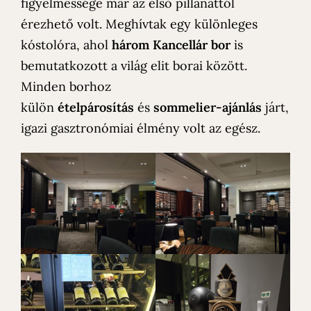
figyelmessége már az első pillanattól
érezhető volt. Meghívtak egy különleges
kóstolóra, ahol
három Kancellár bor
is
bemutatkozott a világ elit borai között.
Minden borhoz
külön
ételpárosítás
és
sommelier-ajánlás
járt,
igazi gasztronómiai élmény volt az egész.