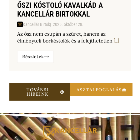
ŐSZI KÓSTOLÓ KAVALKÁD A
KANCELLÁR BIRTOKKAL
Kancellár Birtok
2025. október 28.
Az ősz nem csupán a szüret, hanem az
élményteli borkóstolók és a felejthetetlen
[…]
Részletek
TOVÁBBI
ASZTALFOGLALÁS
HÍREINK