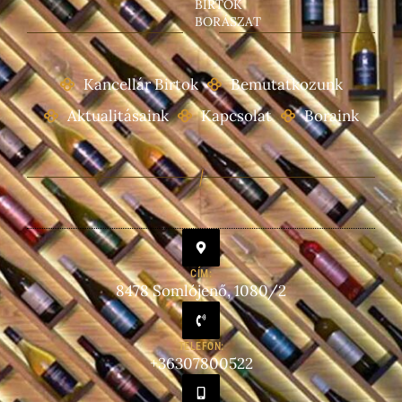
BIRTOK
BORÁSZAT
Kancellár Birtok
Bemutatkozunk
Aktualitásaink
Kapcsolat
Boraink
CÍM:
8478 Somlójenő, 1080/2
TELEFON:
+36307800522