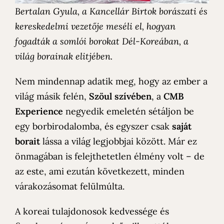
Bertalan Gyula, a Kancellár Birtok borászati és
kereskedelmi vezetője meséli el, hogyan
fogadták a somlói borokat Dél-Koreában, a
világ borainak elitjében.
Nem mindennap adatik meg, hogy az ember a
világ másik felén,
Szöul szívében
, a
CMB
Experience
negyedik emeletén sétáljon be
egy borbirodalomba, és egyszer csak
saját
borait
lássa a világ legjobbjai között. Már ez
önmagában is felejthetetlen élmény volt – de
az este, ami ezután következett, minden
várakozásomat felülmúlta.
A koreai tulajdonosok kedvessége és