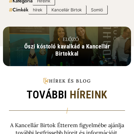
Kategória
Híreink
Címkék
hírek
Kancellár Birtok
Somló
ELŐZŐ
Őszi kóstoló kavalkád a Kancellár
Birtokkal
HÍREK ÉS BLOG
TOVÁBBI
HÍREINK
A Kancellár Birtok Étterem figyelmébe ajánlja
további
legfrissebb híreit és információit.