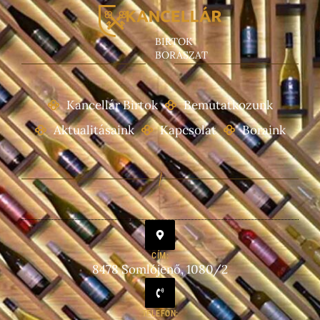
BIRTOK
BORÁSZAT
Kancellár Birtok
Bemutatkozunk
Aktualitásaink
Kapcsolat
Boraink
CÍM:
8478 Somlójenő, 1080/2
TELEFON: