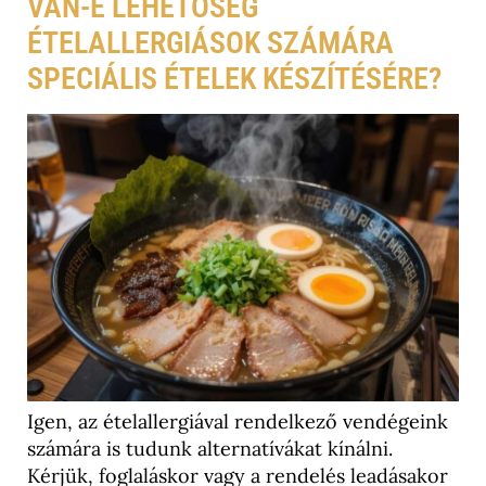
VAN-E LEHETŐSÉG
ÉTELALLERGIÁSOK SZÁMÁRA
SPECIÁLIS ÉTELEK KÉSZÍTÉSÉRE?
Igen, az ételallergiával rendelkező vendégeink
számára is tudunk alternatívákat kínálni.
Kérjük, foglaláskor vagy a rendelés leadásakor