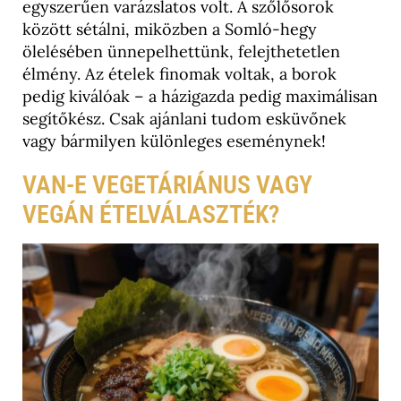
egyszerűen varázslatos volt. A szőlősorok
között sétálni, miközben a Somló-hegy
ölelésében ünnepelhettünk, felejthetetlen
élmény. Az ételek finomak voltak, a borok
pedig kiválóak – a házigazda pedig maximálisan
segítőkész. Csak ajánlani tudom esküvőnek
vagy bármilyen különleges eseménynek!
VAN-E VEGETÁRIÁNUS VAGY
VEGÁN ÉTELVÁLASZTÉK?