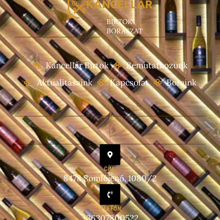
BIRTOK
BORÁSZAT
Kancellár Birtok
Bemutatkozunk
Aktualitásaink
Kapcsolat
Boraink
CÍM:
8478 Somlójenő, 1080/2
TELEFON:
+36307800522