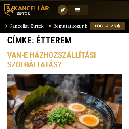
BIRTOK
T
Kancellár Birtok
Bemutatkozunk
Aktualitásaink
FOGLALÁS
CÍMKE:
ÉTTEREM
VAN-E HÁZHOZSZÁLLÍTÁSI
SZOLGÁLTATÁS?