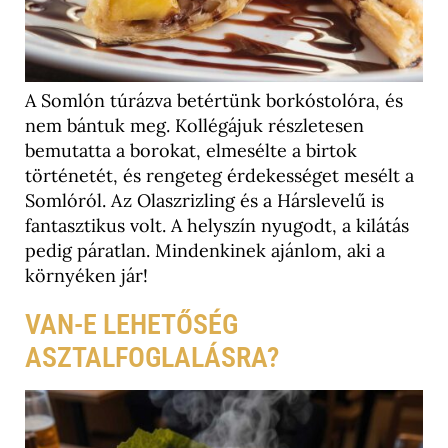
A Somlón túrázva betértünk borkóstolóra, és
nem bántuk meg. Kollégájuk részletesen
bemutatta a borokat, elmesélte a birtok
történetét, és rengeteg érdekességet mesélt a
Somlóról. Az Olaszrizling és a Hárslevelű is
fantasztikus volt. A helyszín nyugodt, a kilátás
pedig páratlan. Mindenkinek ajánlom, aki a
környéken jár!
VAN-E LEHETŐSÉG
ASZTALFOGLALÁSRA?