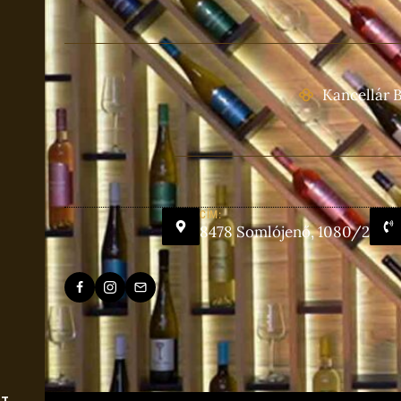
Kancellár B
CÍM:
8478 Somlójenő, 1080/2