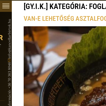
[GY.I.K.] KATEGÓRIA:
FOGL
VAN-E LEHETŐSÉG ASZTALFO
info@kancellarbirtok.hu
T
Rendezvény információ: +36 70 363 8046