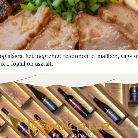
glalásra. Ezt megteheti telefonon, e-mailben, vagy on
re foglaljon asztalt.
BIRTOK BORÁSZAT