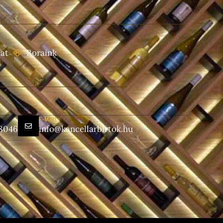
at
Boraink
E-MAIL:
 8046
info@kancellarbirtok.hu