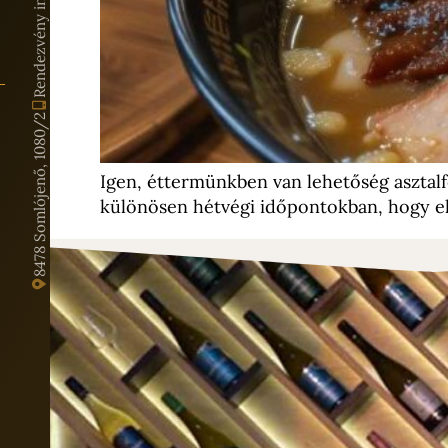
8478 Somlójenő, 1080/2
Igen, éttermünkben van lehetőség asztalfo
különösen hétvégi időpontokban, hogy elő