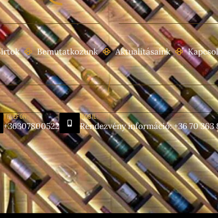
irtok
Bemutatkozunk
Aktualitásaink
Kapcsol
TELEFON:
MOBIL:
+36307800522
Rendezvény információ: +36 70 363